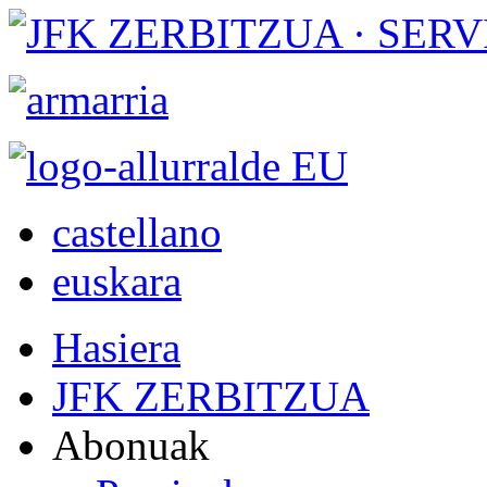
castellano
euskara
Hasiera
JFK ZERBITZUA
Abonuak