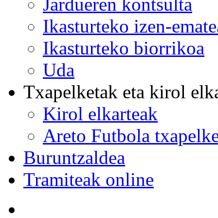
Jardueren kontsulta
Ikasturteko izen-emat
Ikasturteko biorrikoa
Uda
Txapelketak eta kirol elk
Kirol elkarteak
Areto Futbola txapelke
Buruntzaldea
Tramiteak online