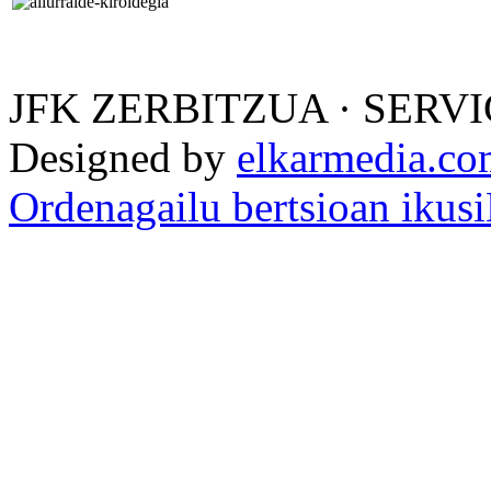
JFK ZERBITZUA · SERVI
Designed by
elkarmedia.c
Ordenagailu bertsioan ikusi