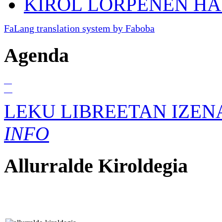
KIROL LORPENEN H
FaLang translation system by Faboba
Agenda
01
Ira
LEKU LIBREETAN IZEN
INFO
Allurralde
Kiroldegia