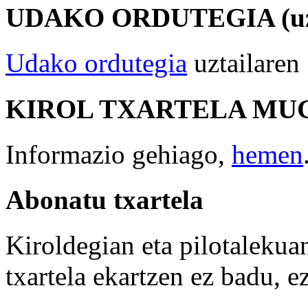
UDAKO
ORDUTEGIA
(u
Udako ordutegia
uztailaren 
KIROL
TXARTELA
MU
Informazio gehiago,
hemen
Abonatu
txartela
Kiroldegian eta pilotalekua
txartela ekartzen ez badu, ez