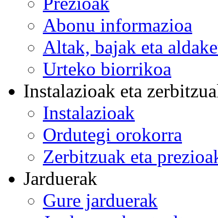
Prezioak
Abonu informazioa
Altak, bajak eta aldak
Urteko biorrikoa
Instalazioak eta zerbitzu
Instalazioak
Ordutegi orokorra
Zerbitzuak eta prezioa
Jarduerak
Gure jarduerak