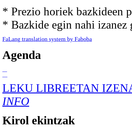
* Prezio horiek bazkideen p
* Bazkide egin nahi izanez 
FaLang translation system by Faboba
Agenda
01
Ira
LEKU LIBREETAN IZEN
INFO
Kirol
ekintzak