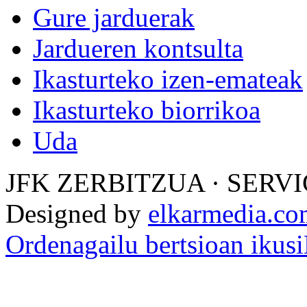
Gure jarduerak
Jardueren kontsulta
Ikasturteko izen-emateak
Ikasturteko biorrikoa
Uda
JFK ZERBITZUA · SERVI
Designed by
elkarmedia.c
Ordenagailu bertsioan ikusi