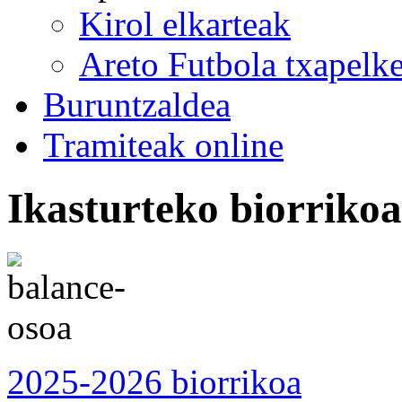
Kirol elkarteak
Areto Futbola txapelke
Buruntzaldea
Tramiteak online
Ikasturteko biorrikoa
2025-2026 biorrikoa