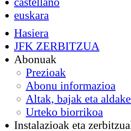
castellano
euskara
Hasiera
JFK ZERBITZUA
Abonuak
Prezioak
Abonu informazioa
Altak, bajak eta aldak
Urteko biorrikoa
Instalazioak eta zerbitzu