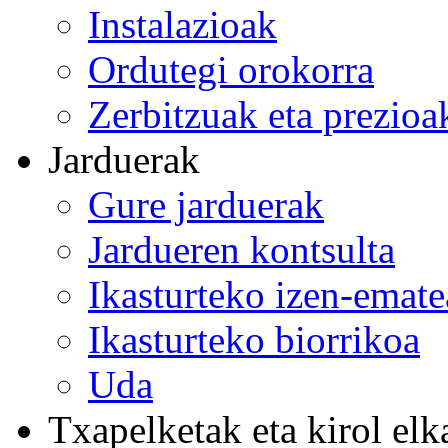
Instalazioak
Ordutegi orokorra
Zerbitzuak eta prezioa
Jarduerak
Gure jarduerak
Jardueren kontsulta
Ikasturteko izen-emat
Ikasturteko biorrikoa
Uda
Txapelketak eta kirol elk