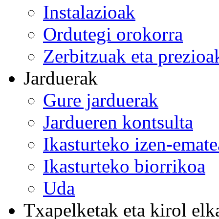
Instalazioak
Ordutegi orokorra
Zerbitzuak eta prezioa
Jarduerak
Gure jarduerak
Jardueren kontsulta
Ikasturteko izen-emat
Ikasturteko biorrikoa
Uda
Txapelketak eta kirol elk