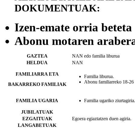
DOKUMENTUAK:
Izen-emate orria bete
Abonu motaren araber
GAZTEA
NAN edo familia liburua
HELDUA
NAN
FAMILIARRA ETA
Familia liburua.
Abonu familiarreko 18-26 u
BAKARREKO FAMILIAK
FAMILIA UGARIA
Familia ugariko ziurtagiria
JUBILATUAK
EZGAITUAK
Egoera egiaztatzen duen agiria.
LANGABETUAK