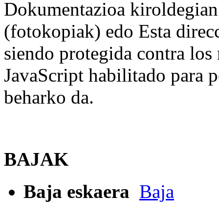
Dokumentazioa kiroldegian
(fotokopiak) edo
Esta direc
siendo protegida contra los
JavaScript habilitado para p
beharko da.
BAJAK
Baja eskaera
Baja