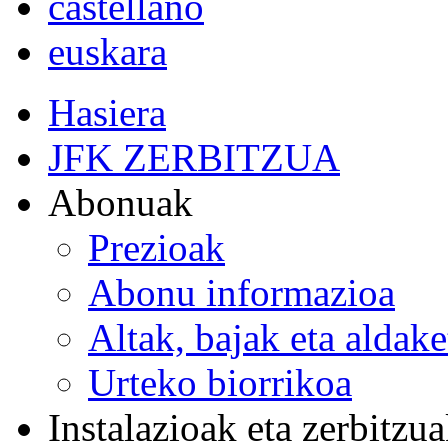
castellano
euskara
Hasiera
JFK ZERBITZUA
Abonuak
Prezioak
Abonu informazioa
Altak, bajak eta aldak
Urteko biorrikoa
Instalazioak eta zerbitzu