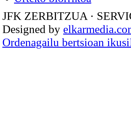
JFK ZERBITZUA · SERVI
Designed by
elkarmedia.c
Ordenagailu bertsioan ikusi