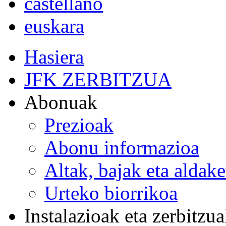
castellano
euskara
Hasiera
JFK ZERBITZUA
Abonuak
Prezioak
Abonu informazioa
Altak, bajak eta aldak
Urteko biorrikoa
Instalazioak eta zerbitzu