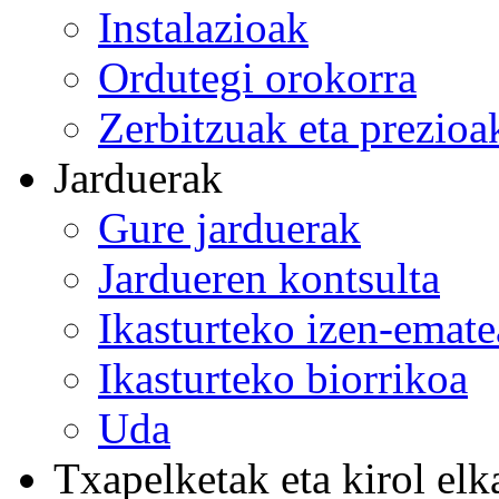
Instalazioak
Ordutegi orokorra
Zerbitzuak eta prezioa
Jarduerak
Gure jarduerak
Jardueren kontsulta
Ikasturteko izen-emat
Ikasturteko biorrikoa
Uda
Txapelketak eta kirol elk