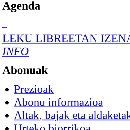
Agenda
01
Ira
LEKU LIBREETAN IZEN
INFO
Abonuak
Prezioak
Abonu informazioa
Altak, bajak eta aldaketa
Urteko biorrikoa