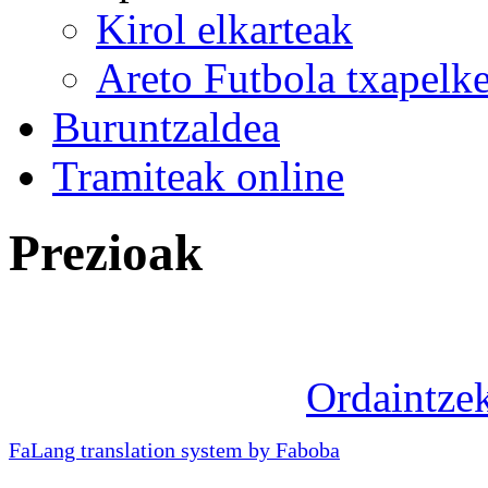
Kirol elkarteak
Areto Futbola txapelke
Buruntzaldea
Tramiteak online
Prezioak
Ordaintze
FaLang translation system by Faboba