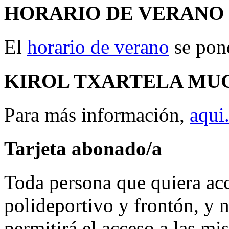
HORARIO
DE
VERANO
El
horario de verano
se pond
KIROL
TXARTELA
MU
Para más información,
aqui
Tarjeta
abonado/a
Toda persona que quiera acce
polideportivo y frontón, y no
permitirá el acceso a las mi