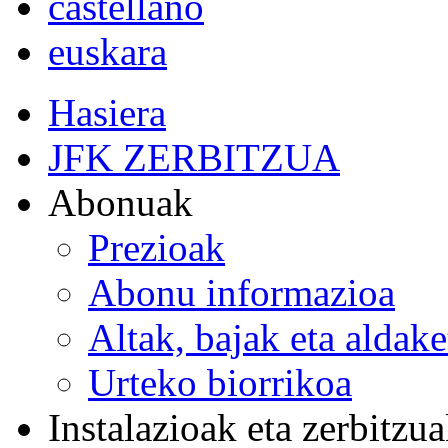
castellano
euskara
Hasiera
JFK ZERBITZUA
Abonuak
Prezioak
Abonu informazioa
Altak, bajak eta aldak
Urteko biorrikoa
Instalazioak eta zerbitzu