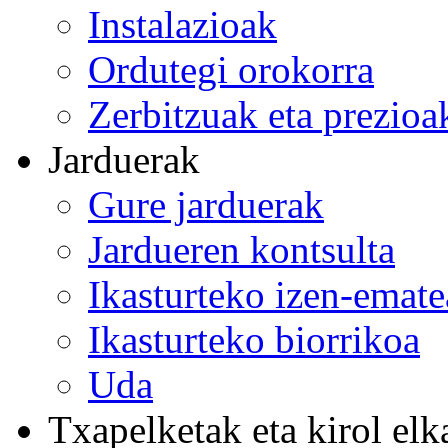
Instalazioak
Ordutegi orokorra
Zerbitzuak eta prezioa
Jarduerak
Gure jarduerak
Jardueren kontsulta
Ikasturteko izen-emat
Ikasturteko biorrikoa
Uda
Txapelketak eta kirol elk