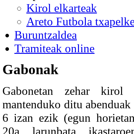
Kirol elkarteak
Areto Futbola txapelke
Buruntzaldea
Tramiteak online
Gabonak
Gabonetan zehar kirol i
mantenduko ditu abenduak 24
6 izan ezik (egun horieta
20a, larunbata, ikastar