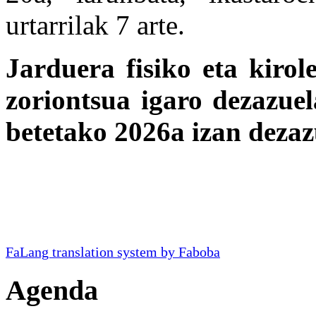
urtarrilak 7 arte.
Jarduera fisiko eta kirol
zoriontsua igaro dezazuel
betetako 2026a izan dezaz
FaLang translation system by Faboba
Agenda