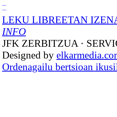
01
Ira
LEKU LIBREETAN IZEN
INFO
JFK ZERBITZUA · SERVI
Designed by
elkarmedia.c
Ordenagailu bertsioan ikusi